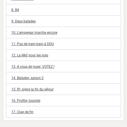
8. R4
9. Deux balades
10. L'empereur marche encore
11. Pas de train-train à DDU
12. La Mid' pour les nuls
13. A vous de jouer: VOTEZ !
14. Balades, saison 2
15. R1 signe la fin du séjour
16. Profite, touriste
17. Clap de fin