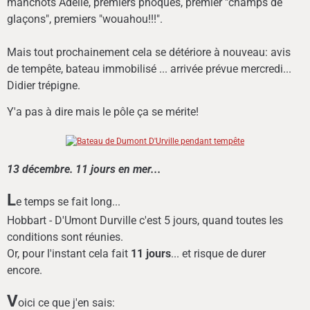
manchots Adélie, premiers phoques, premier "champs de
glaçons", premiers "wouahou!!!".
Mais tout prochainement cela se détériore à nouveau: avis
de tempête, bateau immobilisé ... arrivée prévue mercredi...
Didier trépigne.
Y'a pas à dire mais le pôle ça se mérite!
13 décembre.
11 jours en mer...
L
e temps se fait long...
Hobbart - D'Umont Durville c'est 5 jours, quand toutes les
conditions sont réunies.
Or, pour l'instant cela fait
11 jours
... et risque de durer
encore.
V
oici ce que j'en sais: