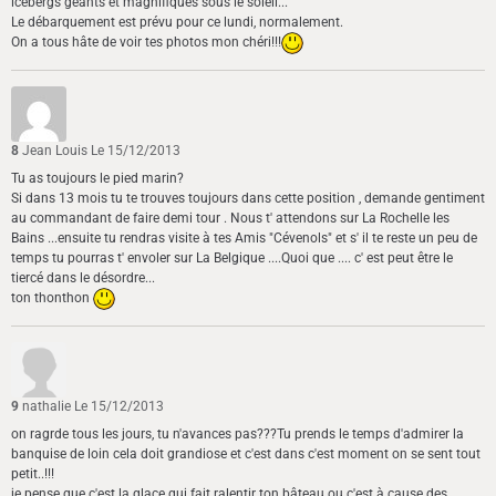
icebergs géants et magnifiques sous le soleil...
Le débarquement est prévu pour ce lundi, normalement.
On a tous hâte de voir tes photos mon chéri!!!
8
Jean Louis
Le 15/12/2013
Tu as toujours le pied marin?
Si dans 13 mois tu te trouves toujours dans cette position , demande gentiment
au commandant de faire demi tour . Nous t' attendons sur La Rochelle les
Bains ...ensuite tu rendras visite à tes Amis "Cévenols" et s' il te reste un peu de
temps tu pourras t' envoler sur La Belgique ....Quoi que .... c' est peut être le
tiercé dans le désordre...
ton thonthon
9
nathalie
Le 15/12/2013
on ragrde tous les jours, tu n'avances pas???Tu prends le temps d'admirer la
banquise de loin cela doit grandiose et c'est dans c'est moment on se sent tout
petit..!!!
je pense que c'est la glace qui fait ralentir ton bâteau ou c'est à cause des