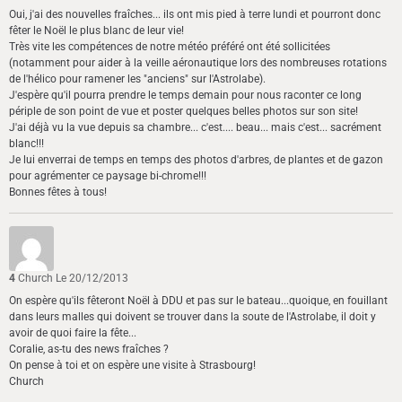
Oui, j'ai des nouvelles fraîches... ils ont mis pied à terre lundi et pourront donc
fêter le Noël le plus blanc de leur vie!
Très vite les compétences de notre météo préféré ont été sollicitées
(notamment pour aider à la veille aéronautique lors des nombreuses rotations
de l'hélico pour ramener les "anciens" sur l'Astrolabe).
J'espère qu'il pourra prendre le temps demain pour nous raconter ce long
périple de son point de vue et poster quelques belles photos sur son site!
J'ai déjà vu la vue depuis sa chambre... c'est.... beau... mais c'est... sacrément
blanc!!!
Je lui enverrai de temps en temps des photos d'arbres, de plantes et de gazon
pour agrémenter ce paysage bi-chrome!!!
Bonnes fêtes à tous!
4
Church
Le 20/12/2013
On espère qu'ils fêteront Noël à DDU et pas sur le bateau...quoique, en fouillant
dans leurs malles qui doivent se trouver dans la soute de l'Astrolabe, il doit y
avoir de quoi faire la fête...
Coralie, as-tu des news fraîches ?
On pense à toi et on espère une visite à Strasbourg!
Church