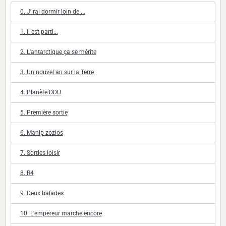
0. J'irai dormir loin de ...
1. Il est parti...
2. L'antarctique ça se mérite
3. Un nouvel an sur la Terre
4. Planète DDU
5. Première sortie
6. Manip zozios
7. Sorties loisir
8. R4
9. Deux balades
10. L'empereur marche encore