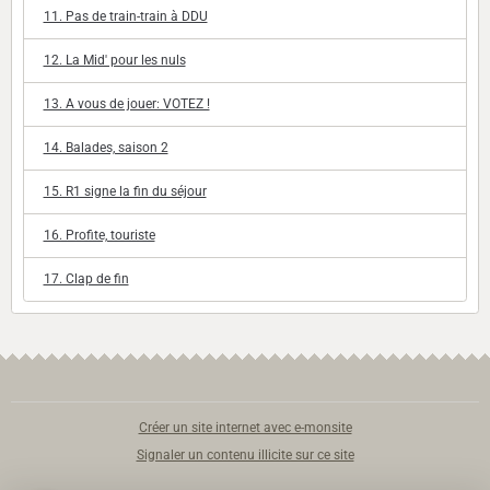
11. Pas de train-train à DDU
12. La Mid' pour les nuls
13. A vous de jouer: VOTEZ !
14. Balades, saison 2
15. R1 signe la fin du séjour
16. Profite, touriste
17. Clap de fin
Créer un site internet avec e-monsite
Signaler un contenu illicite sur ce site