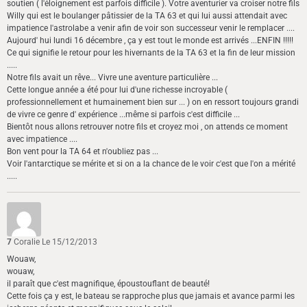
soutien ( l'éloignement est parfois difficile ). Votre aventurier va croiser notre fils
Willy qui est le boulanger pâtissier de la TA 63 et qui lui aussi attendait avec
impatience l'astrolabe a venir afin de voir son successeur venir le remplacer ....
Aujourd' hui lundi 16 décembre , ça y est tout le monde est arrivés ...ENFIN !!!!!
Ce qui signifie le retour pour les hivernants de la TA 63 et la fin de leur mission
.....
Notre fils avait un rêve... Vivre une aventure particulière ...
Cette longue année a été pour lui d'une richesse incroyable (
professionnellement et humainement bien sur ... ) on en ressort toujours grandi
de vivre ce genre d' expérience ...même si parfois c'est difficile ...
Bientôt nous allons retrouver notre fils et croyez moi , on attends ce moment
avec impatience ....
Bon vent pour la TA 64 et n'oubliez pas ...
Voir l'antarctique se mérite et si on a la chance de le voir c'est que l'on a mérité
.....
7
Coralie
Le 15/12/2013
Wouaw,
wouaw,
il paraît que c'est magnifique, époustouflant de beauté!
Cette fois ça y est, le bateau se rapproche plus que jamais et avance parmi les