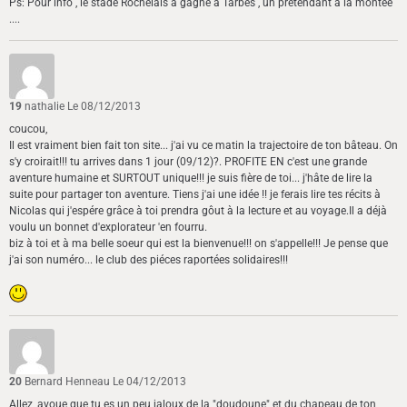
Ps: Pour info , le stade Rochelais a gagné à Tarbes , un prétendant à la montée
....
19
nathalie
Le 08/12/2013
coucou,
Il est vraiment bien fait ton site... j'ai vu ce matin la trajectoire de ton bâteau. On
s'y croirait!!! tu arrives dans 1 jour (09/12)?. PROFITE EN c'est une grande
aventure humaine et SURTOUT unique!!! je suis fière de toi... j'hâte de lire la
suite pour partager ton aventure. Tiens j'ai une idée !! je ferais lire tes récits à
Nicolas qui j'espére grâce à toi prendra gôut à la lecture et au voyage.Il a déjà
voulu un bonnet d'explorateur 'en fourru.
biz à toi et à ma belle soeur qui est la bienvenue!!! on s'appelle!!! Je pense que
j'ai son numéro... le club des piéces raportées solidaires!!!
20
Bernard Henneau
Le 04/12/2013
Allez, avoue que tu es un peu jaloux de la "doudoune" et du chapeau de ton