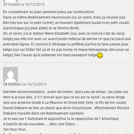
17
Coralie
Le 10/12/2013
En complément au plan sanitaire prévu par tonthonthon:
Dans ce même établissement réunionnais (ou un autre, mais ça ne peut pas
être très loin sur ce petit rocher), se trouvent également basés mon petit cousin
psychologue (ça peut aider) et sa femme (kiné).
Ah, et sinon, y'a la station Reine Elizabeth (oui, avec ce nom-là c'est du sang
belge) pas très loin avec un avant-poste médical de dernier cri que j'ai placé aux
premières lignes. Et comme à l'étranger tu préfères parfois te faire passer pour
belge (oui oui Didier fait ça et n'a pas honte: le risque kidnapping=zéro pour un
belge), ben t'auras qu'à présenter ton faux passeport belge
18
BARRAU
Le 10/12/2013
Dernière recommendation , avant de mettre , dans peu de temps , les pieds sur
terre si je puis dire , s' il t' arrivait quoi que ce soi sur ta sanré , tu seras dirigé
vers une antenne située à La Réunion et chose bien faite , le fils de ton cousin
Daniel Delbarre se fera un plaisir que de te chouchouter , effectivement Nicolas
Delbarre travaille dans cet établissement sanitaire .
Je te suis sur l' Astrobale et aujourd'hui tu te rapproches de l' Antartique .
A bientôt de tes nouvelles .....Mon cher Didou ...
Ton thon thon .