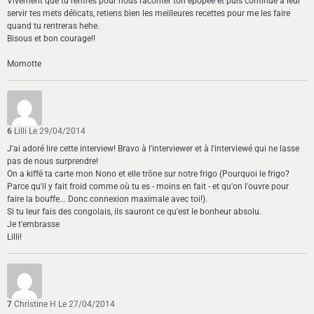
Vivement que tu rentres pour nous raconter ton épopée et puis continue à leur
servir tes mets délicats, retiens bien les meilleures recettes pour me les faire
quand tu rentreras hehe.
Bisous et bon courage!!
Momotte
6
Lilli
Le 29/04/2014
J'ai adoré lire cette interview! Bravo à l'interviewer et à l'interviewé qui ne lasse
pas de nous surprendre!
On a kiffé ta carte mon Nono et elle trône sur notre frigo (Pourquoi le frigo?
Parce qu'il y fait froid comme où tu es - moins en fait - et qu'on l'ouvre pour
faire la bouffe... Donc connexion maximale avec toi!).
Si tu leur fais des congolais, ils sauront ce qu'est le bonheur absolu.
Je t'embrasse
Lilli!
7
Christine H
Le 27/04/2014