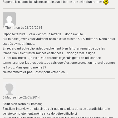
Superbe le cuistot, la cuisine semble aussi bonne que celle d'un routier..
4
Thon thon
Le 21/05/2014
Réponse tardive ....cela vient d' un retraité ....donc excusé ...
Sur la base , avez vous vraiment besoin d' un cuistot ????? même si Nono nous
est trés sympathique....
En regardant votre clip vidéo , vachement bien fait ,j' ai remarqué que les
"Nana" voulaient rester minces et élancées ....donc garder la ligne ...
Quant aux mecs ....je les ai vus enrobés et je suis gentil en utilisant ce
terme....surtout les plus agés....Je sais que c' est une protection naturelle contre
le froid ...Mais quand même ??
Ne me remerciez pas ...c' est pour votre bien ...
5
Maureen
Le 02/05/2014
Salut Mon Nono du Bateau;
Excellent interview, un plaisir de voir que tu te plais dans ce paradis blanc, je
t'envie complètement, même si ce doit être difficile. :)