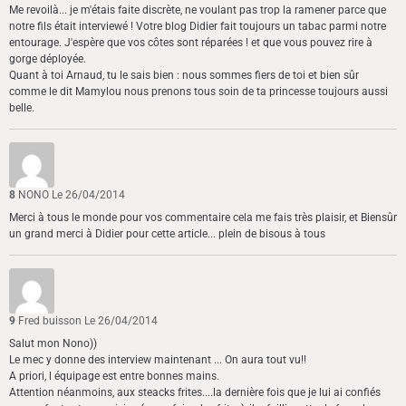
Me revoilà... je m'étais faite discrète, ne voulant pas trop la ramener parce que
notre fils était interviewé ! Votre blog Didier fait toujours un tabac parmi notre
entourage. J'espère que vos côtes sont réparées ! et que vous pouvez rire à
gorge déployée.
Quant à toi Arnaud, tu le sais bien : nous sommes fiers de toi et bien sûr
comme le dit Mamylou nous prenons tous soin de ta princesse toujours aussi
belle.
8
NONO
Le 26/04/2014
Merci à tous le monde pour vos commentaire cela me fais très plaisir, et Biensûr
un grand merci à Didier pour cette article... plein de bisous à tous
9
Fred buisson
Le 26/04/2014
Salut mon Nono))
Le mec y donne des interview maintenant ... On aura tout vu!!
A priori, l équipage est entre bonnes mains.
Attention néanmoins, aux steacks frites....la dernière fois que je lui ai confiés