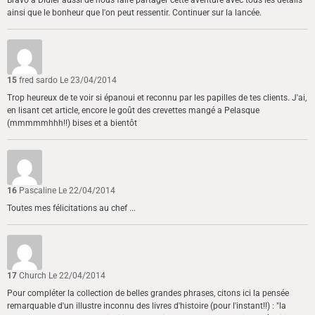
Bravo à Didier aussi de nous faire partager cette aventure avec tous les détails
ainsi que le bonheur que l'on peut ressentir. Continuer sur la lancée.
15
fred sardo
Le 23/04/2014
Trop heureux de te voir si épanoui et reconnu par les papilles de tes clients. J'ai,
en lisant cet article, encore le goût des crevettes mangé a Pelasque
(mmmmmhhh!!) bises et a bientôt
16
Pascaline
Le 22/04/2014
Toutes mes félicitations au chef ...
17
Church
Le 22/04/2014
Pour compléter la collection de belles grandes phrases, citons ici la pensée
remarquable d'un illustre inconnu des livres d'histoire (pour l'instant!!) : "la