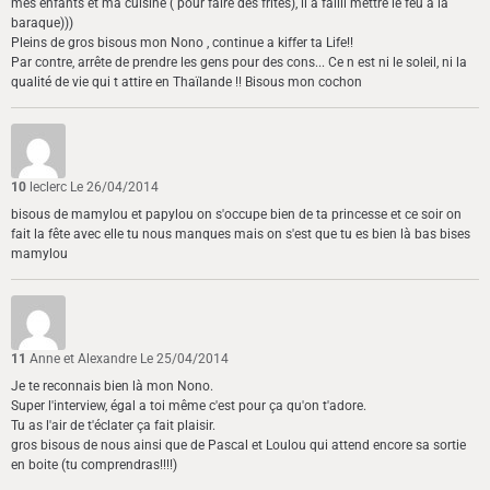
mes enfants et ma cuisine ( pour faire des frites), il a failli mettre le feu a la
baraque)))
Pleins de gros bisous mon Nono , continue a kiffer ta Life!!
Par contre, arrête de prendre les gens pour des cons... Ce n est ni le soleil, ni la
qualité de vie qui t attire en Thaïlande !! Bisous mon cochon
10
leclerc
Le 26/04/2014
bisous de mamylou et papylou on s'occupe bien de ta princesse et ce soir on
fait la fête avec elle tu nous manques mais on s'est que tu es bien là bas bises
mamylou
11
Anne et Alexandre
Le 25/04/2014
Je te reconnais bien là mon Nono.
Super l'interview, égal a toi même c'est pour ça qu'on t'adore.
Tu as l'air de t'éclater ça fait plaisir.
gros bisous de nous ainsi que de Pascal et Loulou qui attend encore sa sortie
en boite (tu comprendras!!!!)