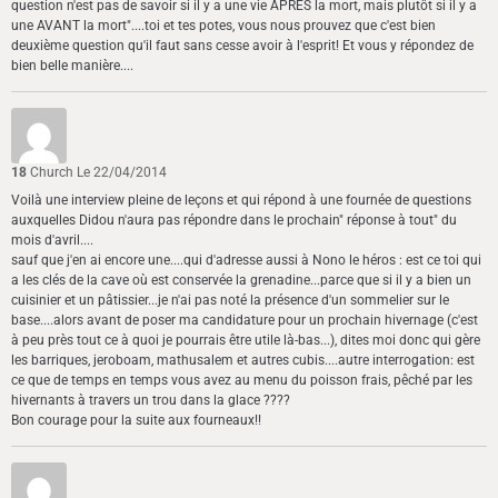
question n'est pas de savoir si il y a une vie APRES la mort, mais plutôt si il y a
une AVANT la mort"....toi et tes potes, vous nous prouvez que c'est bien
deuxième question qu'il faut sans cesse avoir à l'esprit! Et vous y répondez de
bien belle manière....
18
Church
Le 22/04/2014
Voilà une interview pleine de leçons et qui répond à une fournée de questions
auxquelles Didou n'aura pas répondre dans le prochain" réponse à tout" du
mois d'avril....
sauf que j'en ai encore une....qui d'adresse aussi à Nono le héros : est ce toi qui
a les clés de la cave où est conservée la grenadine...parce que si il y a bien un
cuisinier et un pâtissier...je n'ai pas noté la présence d'un sommelier sur le
base....alors avant de poser ma candidature pour un prochain hivernage (c'est
à peu près tout ce à quoi je pourrais être utile là-bas...), dites moi donc qui gère
les barriques, jeroboam, mathusalem et autres cubis....autre interrogation: est
ce que de temps en temps vous avez au menu du poisson frais, pêché par les
hivernants à travers un trou dans la glace ????
Bon courage pour la suite aux fourneaux!!