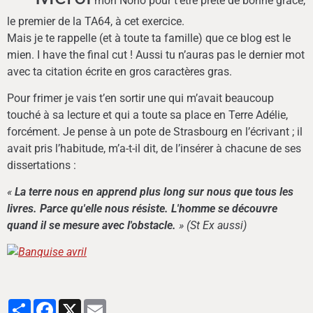
mon Nono pour t’être prêté de bonne grâce,
le premier de la TA64, à cet exercice.
Mais je te rappelle (et à toute ta famille) que ce blog est le
mien. I have the final cut ! Aussi tu n’auras pas le dernier mot
avec ta citation écrite en gros caractères gras.
Pour frimer je vais t’en sortir une qui m’avait beaucoup
touché à sa lecture et qui a toute sa place en Terre Adélie,
forcément. Je pense à un pote de Strasbourg en l’écrivant ; il
avait pris l’habitude, m’a-t-il dit, de l’insérer à chacune de ses
dissertations :
«
La terre nous en app
rend plus long sur nous que tous les
livres. Parce qu'elle nous résiste. L'homme se découvre
quand il se mesure avec l'obstacle.
» (St Ex aussi)
Partager
Facebook
X
Email