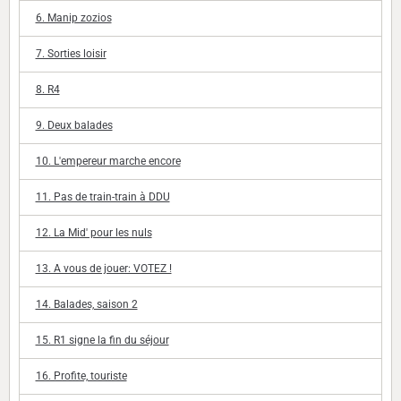
6. Manip zozios
7. Sorties loisir
8. R4
9. Deux balades
10. L'empereur marche encore
11. Pas de train-train à DDU
12. La Mid' pour les nuls
13. A vous de jouer: VOTEZ !
14. Balades, saison 2
15. R1 signe la fin du séjour
16. Profite, touriste