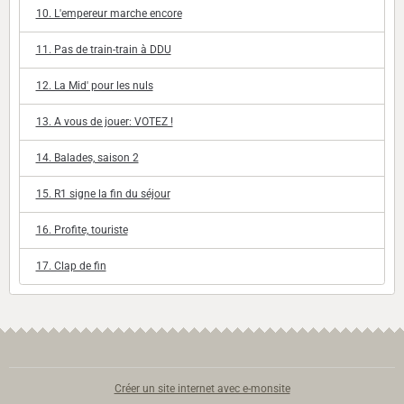
10. L'empereur marche encore
11. Pas de train-train à DDU
12. La Mid' pour les nuls
13. A vous de jouer: VOTEZ !
14. Balades, saison 2
15. R1 signe la fin du séjour
16. Profite, touriste
17. Clap de fin
Créer un site internet avec e-monsite