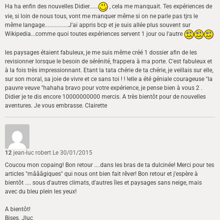
Ha ha enfin des nouvelles Didier......
, cela me manquait. Tes expériences de
vie, si loin de nous tous, vont me manquer même si on ne parle pas tjrs le
même langage................J'ai appris bcp et je suis allée plus souvent sur
Wikipedia...comme quoi toutes expériences servent 1 jour ou l'autre
les paysages étaient fabuleux, je me suis même créé 1 dossier afin de les
revisionner lorsque le besoin de sérénité, frappera à ma porte. C'est fabuleux et
à la fois très impressionnant. Etant la tata chérie de ta chérie, je veillais sur elle,
sur son moral, sa joie de vivre et ce sans toi ! ! !elle a été géniale courageuse "la
pauvre veuve "hahaha bravo pour votre expérience, je pense bien à vous 2 .
Didier je te dis encore 10000000000 mercis. A très bientôt pour de nouvelles
aventures. Je vous embrasse. Clairette
12
jean-luc robert
Le 30/01/2015
Coucou mon copaing! Bon retour ....dans les bras de ta dulcinée! Merci pour tes
articles "mâââgiques" qui nous ont bien fait rêver! Bon retour et j'espère à
bientôt .... sous d'autres climats, d'autres îles et paysages sans neige, mais
avec du bleu plein les yeux!
A bientôt!
Bises. Jluc