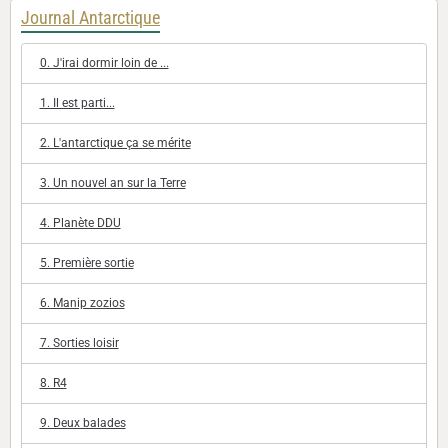
Journal Antarctique
0. J'irai dormir loin de ...
1. Il est parti...
2. L'antarctique ça se mérite
3. Un nouvel an sur la Terre
4. Planète DDU
5. Première sortie
6. Manip zozios
7. Sorties loisir
8. R4
9. Deux balades