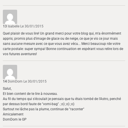
13
Isabelle
Le 30/01/2015
Quel plaisir de vous lire! Un grand merci pour votre blog qui, m'a énormément
appris; promis plus d'image de glace ou de neige, ce que je vis ce jour mais
sans aucune mesure avec ce que vous avez vécu... Merci beaucoup rde votre
carte postale: super sympa! Bonne continuation en espérant vous relire lors de
vos futures aventures!
14
DomDom
Le 30/01/2015
Salut,
Et bien content de te lire à nouveau.
Au fil du temps qui s'écoulait je pensais que tu étais tombé de l'Astro, penché
par dessus bord faute de "vomi-bag". ;o) ;o) ;o)
Surtout ne lâche pas la plume, continue de "raconter"
Amicalement
DomDom le GP