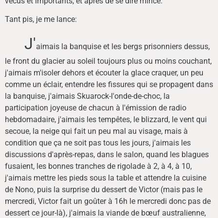
vécus et importants, et après de se dire mince.
Tant pis, je me lance:
J'
aimais la banquise et les bergs prisonniers dessus,
le front du glacier au soleil toujours plus ou moins couchant,
j'aimais m'isoler dehors et écouter la glace craquer, un peu
comme un éclair, entendre les fissures qui se propagent dans
la banquise, j'aimais Skuarock-l'onde-de-choc, la
participation joyeuse de chacun à l'émission de radio
hebdomadaire, j'aimais les tempêtes, le blizzard, le vent qui
secoue, la neige qui fait un peu mal au visage, mais à
condition que ça ne soit pas tous les jours, j'aimais les
discussions d'après-repas, dans le salon, quand les blagues
fusaient, les bonnes tranches de rigolade à 2, à 4, à 10,
j'aimais mettre les pieds sous la table et attendre la cuisine
de Nono, puis la surprise du dessert de Victor (mais pas le
mercredi, Victor fait un goûter à 16h le mercredi donc pas de
dessert ce jour-là), j'aimais la viande de bœuf australienne,