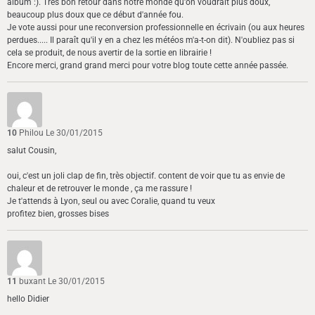
album :). Très bon retour dans notre monde qu'on voudrait plus doux,
beaucoup plus doux que ce début d'année fou.
Je vote aussi pour une reconversion professionnelle en écrivain (ou aux heures
perdues..... Il paraît qu'il y en a chez les météos m'a-t-on dit). N'oubliez pas si
cela se produit, de nous avertir de la sortie en librairie !
Encore merci, grand grand merci pour votre blog toute cette année passée.
10
Philou
Le 30/01/2015
salut Cousin,
oui, c'est un joli clap de fin, très objectif. content de voir que tu as envie de
chaleur et de retrouver le monde , ça me rassure !
Je t'attends à Lyon, seul ou avec Coralie, quand tu veux
profitez bien, grosses bises
11
buxant
Le 30/01/2015
hello Didier