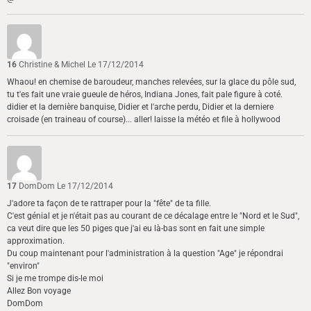
16
Christine & Michel
Le 17/12/2014
Whaou! en chemise de baroudeur, manches relevées, sur la glace du pôle sud,
tu t'es fait une vraie gueule de héros, Indiana Jones, fait pale figure à coté.
didier et la dernière banquise, Didier et l'arche perdu, Didier et la derniere
croisade (en traineau of course)... aller! laisse la météo et file à hollywood
17
DomDom
Le 17/12/2014
J'adore ta façon de te rattraper pour la "fête" de ta fille.
C'est génial et je n'était pas au courant de ce décalage entre le "Nord et le Sud",
ca veut dire que les 50 piges que j'ai eu là-bas sont en fait une simple
approximation.
Du coup maintenant pour l'administration à la question "Age" je répondrai
"environ"
Si je me trompe dis-le moi
Allez Bon voyage
DomDom