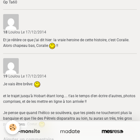
Gp Ta60
18
Loulou
Le 17/12/2014
Et je réitère ce que j'ai dit hier: la vraie heroine de cette histoire, c'est Coralie.
Alors chapeau bas, Coralie
!!
19
Loulou
Le 17/12/2014
Je vais être brêve:
et le trajet jusqu'à Hobart étant long.... t'as le temps d'en écrire d'autres, photos
comprises, et de les mettre en ligne à ton arrivée !!
Je pense que quand l'hélico se soulèvera, que tes pieds ne toucheront plus la
banquise et que l'ile des Pétrels disparaitra au loin, tu auras un très, très gros
pincement au Coeur.
SPONSORS
Ajouter un commentaire