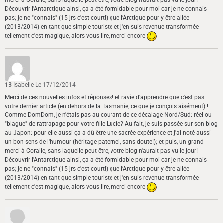
Découvrir l'Antarctique ainsi, ça a été formidable pour moi car je ne connais
pas; je ne "connais" (15 jrs c'est court!) que l’Arctique pour y être allée
(2013/2014) en tant que simple touriste et j'en suis revenue transformée
tellement c'est magique, alors vous lire, merci encore
13
Isabelle
Le 17/12/2014
Merci de ces nouvelles infos et réponses! et ravie d'apprendre que c'est pas
votre dernier article (en dehors de la Tasmanie, ce que je conçois aisément) !
Comme DomDom, je n'étais pas au courant de ce décalage Nord/Sud: réel ou
"blague" de rattrapage pour votre fille Lucie? Au fait, je suis passée sur son blog
au Japon: pour elle aussi ça a dû être une sacrée expérience et j'ai noté aussi
un bon sens de l'humour (héritage paternel, sans doute!); et puis, un grand
merci à Coralie, sans laquelle peut-être, votre blog n'aurait pas vu le jour!
Découvrir l'Antarctique ainsi, ça a été formidable pour moi car je ne connais
pas; je ne "connais" (15 jrs c'est court!) que l’Arctique pour y être allée
(2013/2014) en tant que simple touriste et j'en suis revenue transformée
tellement c'est magique, alors vous lire, merci encore