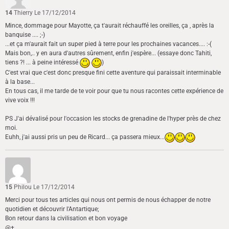
14
Thierry
Le 17/12/2014
Mince, dommage pour Mayotte, ça t'aurait réchauffé les oreilles, ça , après la
banquise .... ;-)
...et ça m'aurait fait un super pied à terre pour les prochaines vacances.... :-(
Mais bon,.. y en aura d'autres sûrement, enfin j'espère... (essaye donc Tahiti,
tiens ?! ... à peine intéressé
)
C'est vrai que c'est donc presque fini cette aventure qui paraissait interminable
à la base...
En tous cas, il me tarde de te voir pour que tu nous racontes cette expérience de
vive voix !!!
PS J'ai dévalisé pour l'occasion les stocks de grenadine de l'hyper près de chez
moi.
Euhh, j'ai aussi pris un peu de Ricard... ça passera mieux...
15
Philou
Le 17/12/2014
Merci pour tous tes articles qui nous ont permis de nous échapper de notre
quotidien et découvrir l'Antartique;
Bon retour dans la civilisation et bon voyage
@+