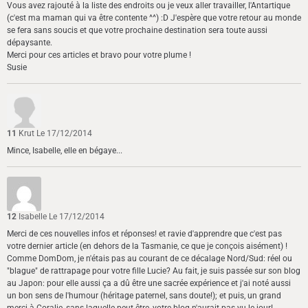
Vous avez rajouté à la liste des endroits ou je veux aller travailler, l'Antartique
(c'est ma maman qui va être contente ^^) :D J'espère que votre retour au monde
se fera sans soucis et que votre prochaine destination sera toute aussi
dépaysante.
Merci pour ces articles et bravo pour votre plume !
Susie
11
Krut
Le 17/12/2014
Mince, Isabelle, elle en bégaye...
12
Isabelle
Le 17/12/2014
Merci de ces nouvelles infos et réponses! et ravie d'apprendre que c'est pas
votre dernier article (en dehors de la Tasmanie, ce que je conçois aisément) !
Comme DomDom, je n'étais pas au courant de ce décalage Nord/Sud: réel ou
"blague" de rattrapage pour votre fille Lucie? Au fait, je suis passée sur son blog
au Japon: pour elle aussi ça a dû être une sacrée expérience et j'ai noté aussi
un bon sens de l'humour (héritage paternel, sans doute!); et puis, un grand
merci à Coralie, sans laquelle peut-être, votre blog n'aurait pas vu le jour!