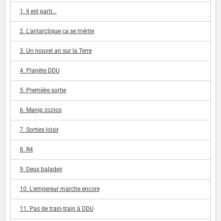
1. Il est parti...
2. L'antarctique ça se mérite
3. Un nouvel an sur la Terre
4. Planète DDU
5. Première sortie
6. Manip zozios
7. Sorties loisir
8. R4
9. Deux balades
10. L'empereur marche encore
11. Pas de train-train à DDU