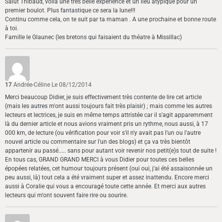
Salut Thibaud, voila une très belle expérience et un lieu atypique pour un
premier boulot. Plus fantastique ce sera la lune!!!
Continu comme cela, on te suit par ta maman . A une prochaine et bonne route
à toi.
Famille le Glaunec (les bretons qui faisaient du théatre à Missillac)
17
Andrée-Céline
Le 08/12/2014
Merci beaucoup Didier, je suis effectivement très contente de lire cet article
(mais les autres m'ont aussi toujours fait très plaisir) ; mais comme les autres
lecteurs et lectrices, je suis en même temps attristée car il s'agit apparemment
là du dernier article et nous avions vraiment pris un rythme, nous aussi, à 17
000 km, de lecture (ou vérification pour voir s'il n'y avait pas l'un ou l'autre
nouvel article ou commentaire sur l'un des blogs) et ça va très bientôt
appartenir au passé..... sans pour autant voir revenir nos petit(e)s tout de suite !
En tous cas, GRAND GRAND MERCI à vous Didier pour toutes ces belles
épopées relatées, cet humour toujours présent (oui oui, j'ai été assaisonnée un
peu aussi, là) tout cela a été vraiment super et assez inattendu. Encore merci
aussi à Coralie qui vous a encouragé toute cette année. Et merci aux autres
lecteurs qui m'ont souvent faire rire ou sourire.