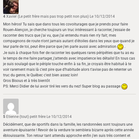
4
Xavier (Le petit frère mais pas trop petit non plus)
Le 10/12/2014
Mon héros! Tu sais que dans tous les covoiturages que je prends pour faire
Rouen-Alençon, je cherche toujours un truc intéressant à raconter, j'essaie de
raconter des trucs que j'ai vu, que j'ai entendu mais rien n'y fait; mes
compagnons de route n'ont jamais autant d'étoiles dans les yeux que quand je
leur parle de toi, peut être parce que j'en parle aussi avec admiration
.
Je suis à chaque fois fier de raconter les quelques rares péripéties que tu as eu
le temps de me faire partager, j'attends avec impatience les détails! En tous cas
je suis soulagé que le périple touche enfin à sa fin, je croyais être habitué à te
voir rarement mais là c'est pire que d'habitude alors t'avise pas de retenter un
truc du genre, le Québec c'est bien assez loin!
Gros Bisous et à très bientôt
PS: Merci Didier de lui avoir tiré les vers du nez! Super blog au passage
5
Etienne (tout) petit frère
Le 10/12/2014
Décidément, que de sportifs dans la famille, les randonnées sont toujours une
aventure épuisante ! Revoir de la verdure te semblera bizarre après cette année
éblouissante. Ton retour tant attendu approche enfin j'en suis très content et