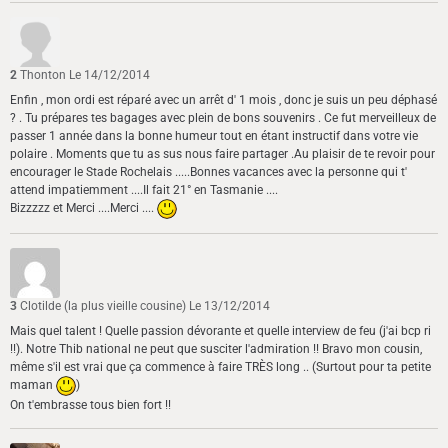
2
Thonton
Le 14/12/2014
Enfin , mon ordi est réparé avec un arrêt d' 1 mois , donc je suis un peu déphasé
? . Tu prépares tes bagages avec plein de bons souvenirs . Ce fut merveilleux de
passer 1 année dans la bonne humeur tout en étant instructif dans votre vie
polaire . Moments que tu as sus nous faire partager .Au plaisir de te revoir pour
encourager le Stade Rochelais .....Bonnes vacances avec la personne qui t'
attend impatiemment ....Il fait 21° en Tasmanie ....
Bizzzzz et Merci ....Merci ....
3
Clotilde (la plus vieille cousine)
Le 13/12/2014
Mais quel talent ! Quelle passion dévorante et quelle interview de feu (j'ai bcp ri
!!). Notre Thib national ne peut que susciter l'admiration !! Bravo mon cousin,
même s'il est vrai que ça commence à faire TRÈS long .. (Surtout pour ta petite
maman
)
On t'embrasse tous bien fort !!