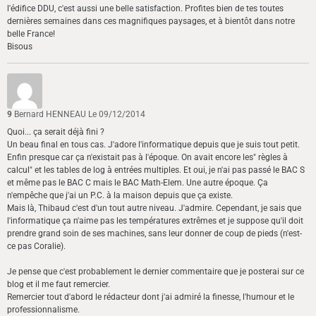
l'édifice DDU, c'est aussi une belle satisfaction. Profites bien de tes toutes
dernières semaines dans ces magnifiques paysages, et à bientôt dans notre
belle France!
Bisous
9
Bernard HENNEAU
Le 09/12/2014
Quoi... ça serait déjà fini ?
Un beau final en tous cas. J'adore l'informatique depuis que je suis tout petit.
Enfin presque car ça n'existait pas à l'époque. On avait encore les" règles à
calcul" et les tables de log à entrées multiples. Et oui, je n'ai pas passé le BAC S
et même pas le BAC C mais le BAC Math-Elem. Une autre époque. Ça
n'empêche que j'ai un P.C. à la maison depuis que ça existe.
Mais là, Thibaud c'est d'un tout autre niveau. J'admire. Cependant, je sais que
l'informatique ça n'aime pas les températures extrêmes et je suppose qu'il doit
prendre grand soin de ses machines, sans leur donner de coup de pieds (n'est-
ce pas Coralie).
Je pense que c'est probablement le dernier commentaire que je posterai sur ce
blog et il me faut remercier.
Remercier tout d'abord le rédacteur dont j'ai admiré la finesse, l'humour et le
professionnalisme.