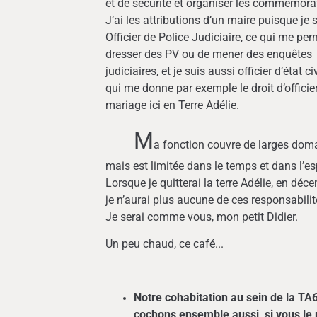
et de sécurité et organiser les commémora
J’ai les attributions d’un maire puisque je 
Officier de Police Judiciaire, ce qui me pe
dresser des PV ou de mener des enquêtes
judiciaires, et je suis aussi officier d’état civ
qui me donne par exemple le droit d’officie
mariage ici en Terre Adélie.
M
a fonction couvre de larges dom
mais est limitée dans le temps et dans l’e
Lorsque je quitterai la terre Adélie, en déc
je n’aurai plus aucune de ces responsabilit
Je serai comme vous, mon petit Didier.
Un peu chaud, ce café...
Notre cohabitation au sein de la T
cochons ensemble aussi, si vous le 