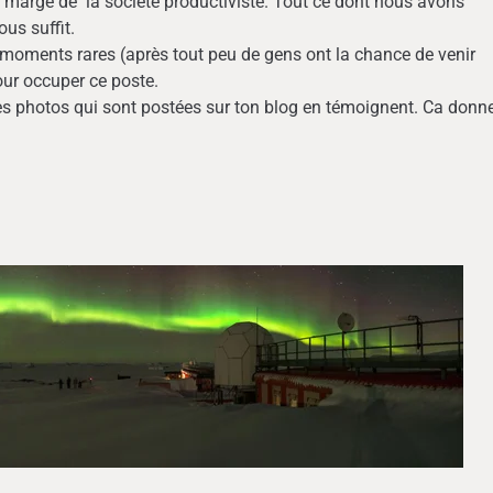
 marge de la société productiviste. Tout ce dont nous avons
ous suffit.
ments rares (après tout peu de gens ont la chance de venir
our occuper ce poste.
s photos qui sont postées sur ton blog en témoignent. Ca donn