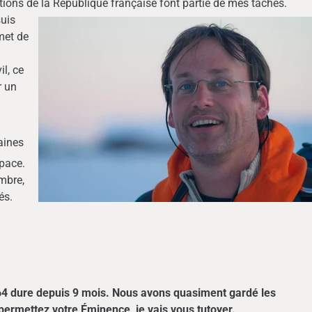
tions de la République française font partie de mes tâches.
suis
rmet de
il, ce
r un
aines
space.
embre,
és.
A64 dure depuis 9 mois. Nous avons quasiment gardé les
permettez votre Éminence, je vais vous tutoyer.