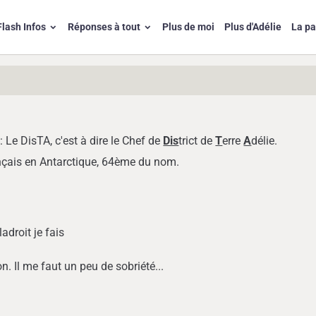
Flash Infos
Réponses à tout
Plus de moi
Plus d'Adélie
La p
d: Le DisTA, c'est à dire le Chef de
Dis
trict de
T
erre
A
délie.
ançais en Antarctique, 64ème du nom.
adroit je fais
s
. Il me faut un peu de sobriété...