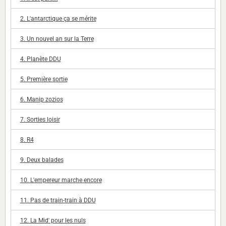
2. L'antarctique ça se mérite
3. Un nouvel an sur la Terre
4. Planète DDU
5. Première sortie
6. Manip zozios
7. Sorties loisir
8. R4
9. Deux balades
10. L'empereur marche encore
11. Pas de train-train à DDU
12. La Mid' pour les nuls