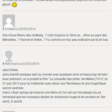
glacé !
3
Coralie
Le 22/02/2014
Des choux-fleurs, des cinéberg...? c'est toujours la Terre ou... Alice au pays des
Merveilles...? Hansel et Gretel...? Y'a comme un truc peu ordinaire par-là en bas.
4
fred l'ours
Le 22/02/2014
salut Didier,
alors bientôt presque seul au monde avec quelques amis et beaucoup de fuel !
pour précision, on a projeté le film "La conquête des pôles" de Mélies (1912 ) le
21 juin 2012 pour la midwinter avec retour aux flambeaux et une magnifique
aurore australe.
merci c'était sympa de recevoir une lettre où l'on est sur l'enveloppe (tu as
remarqué que les nouveaux étaient en doudoune rouge et les anciens en Tee-
shirt). A tantôt.