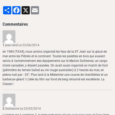
Partager
Facebook
X
Email
Commentaires
1
jean-rené
Le 23/06/2014
en 1984 (TA34), nous avions organisé les feux de la ST Jean sur la glace de
mer entre les Pétrels et le continent. Toutes les palettes en bois qui avaient
servis à l'acheminement des équipements sur le Marion Dufresnes, un cargo
mixte canadien, y étaient passées. On avait aussi organisé un match de foot
(périmètre du terrain balisé au vin rouge australien) à 2 heures du mat, en
pleine nuit par - 20°. Plus tard à la Midwinter une course de chenillettes et un
barbecue géant ! L'idée du film sur fond de berg retourné est excellente. La
Classe !
2
Guillaume
Le 23/02/2014
Le ticket est à combien ? Je demande trois places avec pop-corn et Coca bien