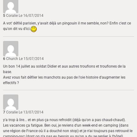
5
Coralie
Le 16/07/2014
A vot' défilé parisien, y'avait déjà un pingouin il me semble, non? Enfin c'est ce
qu'on dit vu d'ici.
6
Church
Le 15/07/2014
Un bon 14 juillet au soldat Didier et aux autres troufions et troufiones de la
base.
Avez vous fait défiler les manchots au pas de l'oie histoire d'augmenter les
effectifs ?
7
Coralie
Le 13/07/2014
y'a trop à lire... et en plus ça nous refroidit (déjà qu'on a pas chaud-chaud).
Les vacances ça fatigue. Ben oui, je reviens d'un week-end en camping (dans
une région de France où il a douché non stop) et je n'ai toujours pas retrouvé le
camping-gaz (dont on n'a pas eu besoin vu qu'on a du se replier à l'hôtel).