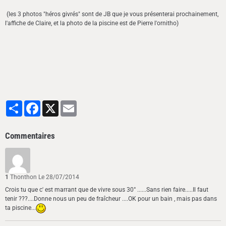
(les 3 photos "héros givrés" sont de JB que je vous présenterai prochainement,
l'affiche de Claire, et la photo de la piscine est de Pierre l'ornitho)
Partager
Facebook
X
Email
Commentaires
1
Thonthon
Le 28/07/2014
Crois tu que c' est marrant que de vivre sous 30° ......Sans rien faire.....Il faut
tenir ???....Donne nous un peu de fraîcheur ....OK pour un bain , mais pas dans
ta piscine...