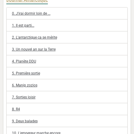
0. J'irai dormir loin de ...
1. Il est parti...
2. L'antarctique ça se mérite
3. Un nouvel an sur la Terre
4. Planète DDU
5. Première sortie
6. Manip zozios
7. Sorties loisir
8. R4
9. Deux balades
10. L'empereur marche encore