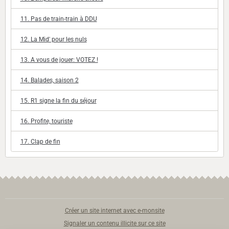
11. Pas de train-train à DDU
12. La Mid' pour les nuls
13. A vous de jouer: VOTEZ !
14. Balades, saison 2
15. R1 signe la fin du séjour
16. Profite, touriste
17. Clap de fin
Créer un site internet avec e-monsite
Signaler un contenu illicite sur ce site