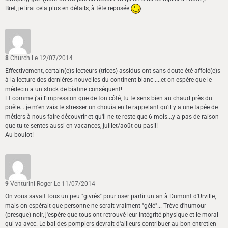
Bref, je lirai cela plus en détails, à tête reposée.
8
Church
Le 12/07/2014
Effectivement, certain(e)s lecteurs (trices) assidus ont sans doute été affolé(e)s
à la lecture des dernières nouvelles du continent blanc ....et on espère que le
médecin a un stock de biafine conséquent!
Et comme j'ai l'impression que de ton côté, tu te sens bien au chaud près du
poêle....je m'en vais te stresser un chouia en te rappelant qu'il y a une tapée de
métiers à nous faire découvrir et qu'il ne te reste que 6 mois...y a pas de raison
que tu te sentes aussi en vacances, juillet/août ou pas!!!
Au boulot!
9
Venturini Roger
Le 11/07/2014
On vous savait tous un peu "givrés" pour oser partir un an à Dumont d'Urville,
mais on espérait que personne ne serait vraiment "gélé"... Trève d'humour
(presque) noir, j'espère que tous ont retrouvé leur intégrité physique et le moral
qui va avec. Le bal des pompiers devrait d'ailleurs contribuer au bon entretien