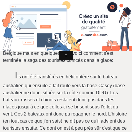
La croisière ne s'amuse plus
J
e ne sais pas si les infos ont suivi en France ou
Belgique mais en quelques mots voici comment s'est
terminée la saga des touristes coincés dans la glace:
I
ls ont été transférés en hélicoptère sur le bateau
australien qui ensuite a fait route vers la base Casey (base
australienne donc, située sur la côte comme DDU). Les
bateaux russes et chinois restaient donc pris dans les
glaces jusqu'à ce que celles-ci se brisent sous l'effet du
vent. Ces 2 bateaux ont donc pu regagner le nord. L'histoire
(en tout cas ce que j'en sais) ne dit pas ce qu'il advient des
touristes ensuite. Ce dont on est à peu près sûr c'est que ce