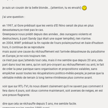
je suis un cousin de ta belle blonde....(attention, tu es envahi)
j'ai une question :
en 1997, al Gore prédisait que les vents d'El Nino serait de plus en plus
devastateurs,ce n'est pas le cas.
Greenpeace nous prédit depuis des années , des ouragans violents et
destructeurs, à part Sandy (qui était une super tempête), rien n'arrive.
en 2004, WWF prédisait la fin rapide de l'ours polaire,surtout en baie d'hudson
hors, il continue de se reproduire
mais aussi une cause du réchauffement est l'arrivée désastreuse du paludisme
en Europe, je ne vois toujours rien.
ce n'est pas que j'attends tout cela, mais il me semble que depuis 20 ans, cela
part dans tout les sens, qu'on soit pro-croyant au réchauffement ou anti, le fait
de créer la peur panique sans organisation et propositions valables, sans
empêcher aussi toutes les récupérations politico-météo-people, je pense que la
véritable météo de terrain à long terme n'intéresse plus comme avant.
voir que sur RTL-TVI, ils nous disent clairement qu'il ne savent pas comment il
fera dans 4 jours, soit doux comme maintenant, soit averses de neiges, en est
une preuve flagrante.
dire que cela se réchauffe depuis 5 ans, me semble facile.
comparer sur les années 1990 aussi