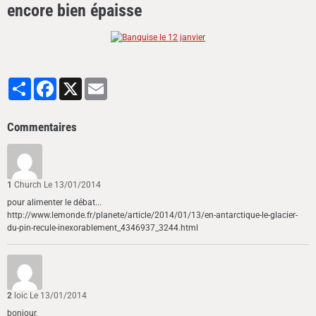
encore bien épaisse
Partager
Facebook
X
Email
Commentaires
1
Church
Le 13/01/2014
pour alimenter le débat...
http://www.lemonde.fr/planete/article/2014/01/13/en-antarctique-le-glacier-
du-pin-recule-inexorablement_4346937_3244.html
2
loic
Le 13/01/2014
bonjour,